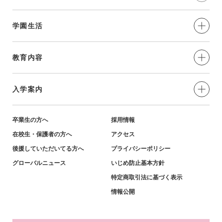
学園生活
制服・年間⾏事
教育内容
部活動
愛と奉仕の実践
入学案内
学習環境
教育の特色
小学生対象-説明会・イベント
卒業生の方へ
採用情報
在校生・保護者の方へ
アクセス
英語教育・姉妹校紹介
小学生対象-募集要項・資料
後援していただいてる方へ
プライバシーポリシー
グローバルニュース
いじめ防止基本方針
キャリア教育・進学実績
特定商取引法に基づく表示
中学生対象-説明会・イベント
情報公開
中学生対象-募集要項・資料