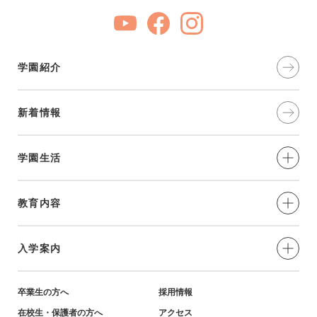
学園紹介
新着情報
学園生活
制服・年間⾏事
教育内容
部活動
愛と奉仕の実践
入学案内
学習環境
教育の特色
小学生対象-説明会・イベント
卒業生の方へ
採用情報
在校生・保護者の方へ
アクセス