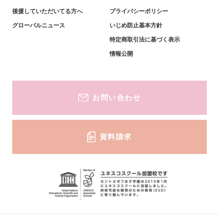
英語教育・姉妹校紹介
小学生対象-募集要項・資料
後援していただいてる方へ
プライバシーポリシー
グローバルニュース
いじめ防止基本方針
キャリア教育・進学実績
特定商取引法に基づく表示
中学生対象-説明会・イベント
情報公開
中学生対象-募集要項・資料
お問い合わせ
資料請求