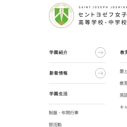
学園紹介
教
愛
新着情報
教
学園生活
英
キ
制服・年間⾏事
部活動