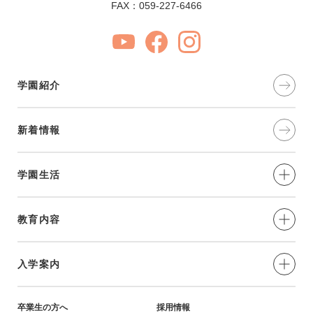
FAX：059-227-6466
学園紹介
新着情報
学園生活
制服・年間⾏事
教育内容
部活動
愛と奉仕の実践
入学案内
学習環境
教育の特色
小学生対象-説明会・イベント
卒業生の方へ
採用情報