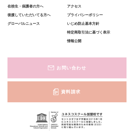
在校生・保護者の方へ
アクセス
英語教育・姉妹校紹介
小学生対象-募集要項・資料
後援していただいてる方へ
プライバシーポリシー
グローバルニュース
いじめ防止基本方針
キャリア教育・進学実績
特定商取引法に基づく表示
中学生対象-説明会・イベント
情報公開
中学生対象-募集要項・資料
お問い合わせ
資料請求