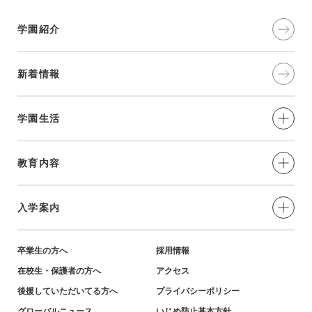
学園紹介
新着情報
学園生活
制服・年間⾏事
教育内容
部活動
愛と奉仕の実践
入学案内
学習環境
教育の特色
小学生対象-説明会・イベント
卒業生の方へ
採用情報
在校生・保護者の方へ
アクセス
英語教育・姉妹校紹介
小学生対象-募集要項・資料
後援していただいてる方へ
プライバシーポリシー
グローバルニュース
いじめ防止基本方針