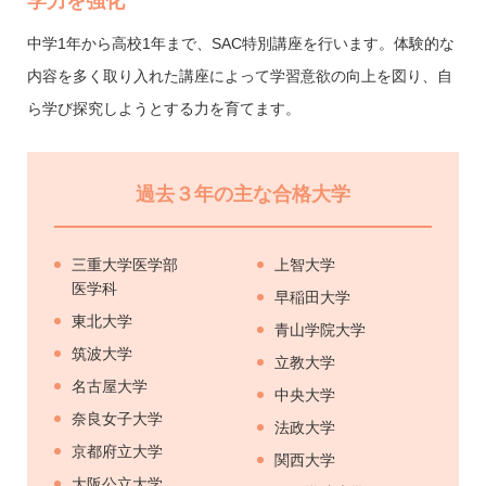
学力を強化
中学1年から高校1年まで、SAC特別講座を行います。体験的な
内容を多く取り入れた講座によって学習意欲の向上を図り、自
ら学び探究しようとする力を育てます。
過去３年の主な合格大学
三重大学医学部
上智大学
医学科
早稲田大学
東北大学
青山学院大学
筑波大学
立教大学
名古屋大学
中央大学
奈良女子大学
法政大学
京都府立大学
関西大学
大阪公立大学