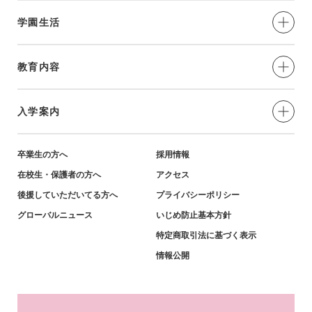
学園生活
制服・年間⾏事
教育内容
部活動
愛と奉仕の実践
入学案内
学習環境
教育の特色
小学生対象-説明会・イベント
卒業生の方へ
採用情報
在校生・保護者の方へ
アクセス
英語教育・姉妹校紹介
小学生対象-募集要項・資料
後援していただいてる方へ
プライバシーポリシー
グローバルニュース
いじめ防止基本方針
キャリア教育・進学実績
特定商取引法に基づく表示
中学生対象-説明会・イベント
情報公開
中学生対象-募集要項・資料