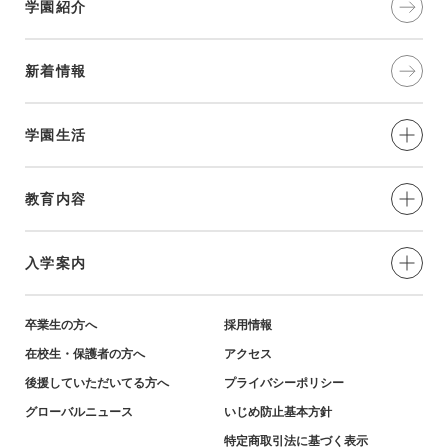
学園紹介
新着情報
学園生活
制服・年間⾏事
教育内容
部活動
愛と奉仕の実践
入学案内
学習環境
教育の特色
小学生対象-説明会・イベント
卒業生の方へ
採用情報
在校生・保護者の方へ
アクセス
英語教育・姉妹校紹介
小学生対象-募集要項・資料
後援していただいてる方へ
プライバシーポリシー
グローバルニュース
いじめ防止基本方針
キャリア教育・進学実績
特定商取引法に基づく表示
中学生対象-説明会・イベント