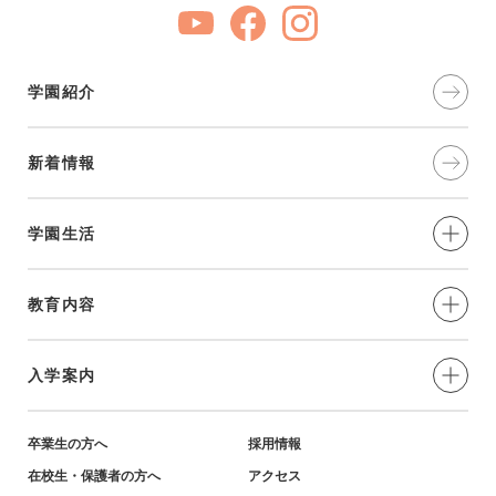
学園紹介
新着情報
学園生活
制服・年間⾏事
教育内容
部活動
愛と奉仕の実践
入学案内
学習環境
教育の特色
小学生対象-説明会・イベント
卒業生の方へ
採用情報
在校生・保護者の方へ
アクセス