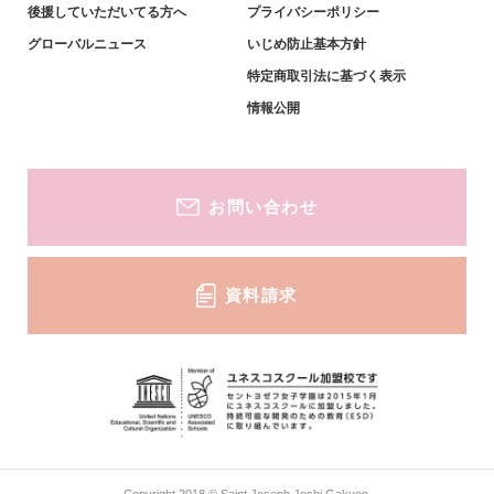
英語教育・姉妹校紹介
小学生対象-募集要項・資料
後援していただいてる方へ
プライバシーポリシー
グローバルニュース
いじめ防止基本方針
キャリア教育・進学実績
特定商取引法に基づく表示
中学生対象-説明会・イベント
情報公開
中学生対象-募集要項・資料
お問い合わせ
資料請求