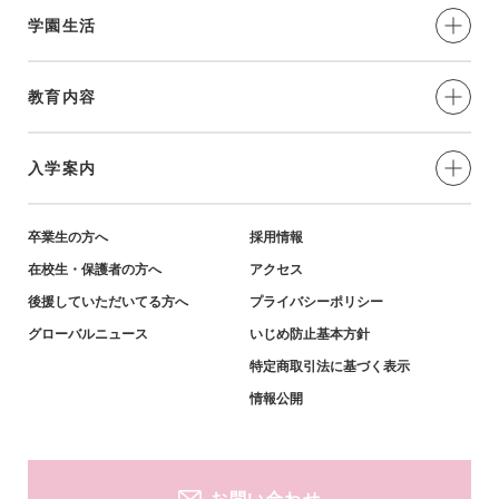
学園生活
制服・年間⾏事
教育内容
部活動
愛と奉仕の実践
入学案内
学習環境
教育の特色
小学生対象-説明会・イベント
卒業生の方へ
採用情報
在校生・保護者の方へ
アクセス
英語教育・姉妹校紹介
小学生対象-募集要項・資料
後援していただいてる方へ
プライバシーポリシー
グローバルニュース
いじめ防止基本方針
キャリア教育・進学実績
特定商取引法に基づく表示
中学生対象-説明会・イベント
情報公開
中学生対象-募集要項・資料
お問い合わせ