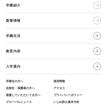
学園紹介
新着情報
学園生活
制服・年間⾏事
教育内容
部活動
愛と奉仕の実践
入学案内
学習環境
教育の特色
小学生対象-説明会・イベント
卒業生の方へ
採用情報
在校生・保護者の方へ
アクセス
英語教育・姉妹校紹介
小学生対象-募集要項・資料
後援していただいてる方へ
プライバシーポリシー
グローバルニュース
いじめ防止基本方針