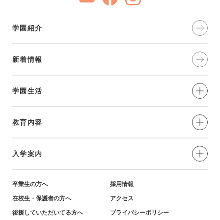
学園紹介
新着情報
学園生活
制服・年間⾏事
教育内容
部活動
愛と奉仕の実践
入学案内
学習環境
教育の特色
小学生対象-説明会・イベント
卒業生の方へ
採用情報
在校生・保護者の方へ
アクセス
英語教育・姉妹校紹介
小学生対象-募集要項・資料
後援していただいてる方へ
プライバシーポリシー